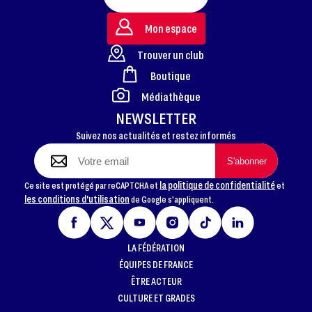
Mon espace
Trouver un club
Boutique
FOOTER
Médiathèque
NEWSLETTER
Suivez nos actualités et restez informés
la politique de confidentialité
Ce site est protégé par reCAPTCHA et
et
les conditions d'utilisation
de Google s'appliquent.
LA FÉDÉRATION
ÉQUIPES DE FRANCE
ÊTRE ACTEUR
CULTURE ET GRADES