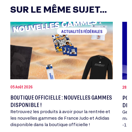
SUR LE MÊME SUJET...
ACTUALITÉS FÉDÉRALES
05 Août 2026
28 Jui
BOUTIQUE OFFICIELLE : NOUVELLES GAMMES
POR
DISPONIBLE !
DE 
Retrouvez les produits à avoir pour la rentrée et
Geor
les nouvelles gammes de France Judo et Adidas
mand
disponible dans la boutique officielle !
-198