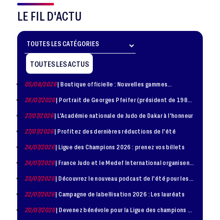
LE FIL D'ACTU
TOUTES LES ACTUS
05/08/2026
| Boutique officielle : Nouvelles gammes
disponible !
28/07/2026
| Portrait de Georges Pfeifer (président de 1981
– 1986)
27/07/2026
| L'Académie nationale de Judo de Dakar à l'honneur
27/07/2026
| Profitez des dernières réductions de l'été
24/07/2026
| Ligue des Champions 2026 : prenez vos billets
24/07/2026
| France Judo et le Medef International organisent
la troisième édition de la Journée de la Diplomatie Sportive
23/07/2026
| Découvrez le nouveau podcast de l'été pour les
jeunes judokas
22/07/2026
| Campagne de labellisation 2026 : Les lauréats
20/07/2026
| Devenez bénévole pour la Ligue des champions de
judo à Paris le 24 octobre !