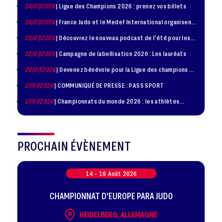
24/07/2026
| Ligue des Champions 2026 : prenez vos billets
24/07/2026
| France Judo et le Medef International organisent
la troisième édition de la Journée de la Diplomatie Sportive
23/07/2026
| Découvrez le nouveau podcast de l'été pour les
jeunes judokas
22/07/2026
| Campagne de labellisation 2026 : Les lauréats
20/07/2026
| Devenez bénévole pour la Ligue des champions de
judo à Paris le 24 octobre !
17/07/2026
| COMMUNIQUÉ DE PRESSE : PASS SPORT
17/07/2026
| Championnats du monde 2026 : les athlètes
sélectionnés
PROCHAIN ÉVÈNEMENT
14 -
16
Août
2026
CHAMPIONNAT D'EUROPE PARA JUDO
HEIDELBERG, ALLEMAGNE