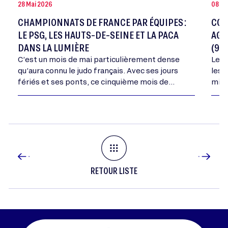
28 Mai 2026
08 Ma
CHAMPIONNATS DE FRANCE PAR ÉQUIPES :
COU
LE PSG, LES HAUTS-DE-SEINE ET LA PACA
AGR
DANS LA LUMIÈRE
(9-1
C’est un mois de mai particulièrement dense
Le C
qu’aura connu le judo français. Avec ses jours
les 
fériés et ses ponts, ce cinquième mois de
mini
l’année aura vu se dérouler tous les…
dépa
dans
RETOUR LISTE