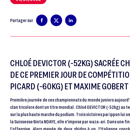
Partager sur
CHLOÉ DEVICTOR (-52KG) SACRÉE C
DE CE PREMIER JOUR DE COMPÉTITI
PICARD (-60KG) ET MAXIME GOBERT 
Première journée de ces championnats du monde juniors aujourd'hui
clan tricolore dont un titre mondial. Chloé DEVICTOR (-52kg) au 
sur la plus haute marche du podium. Trois victoires par ippon lui on
la Suissesse Binta NDAYE, elle s'impose par waza-ari. Dans une fin
l'offensive. Alors menée de deux shidos à un, l'Italienne conc