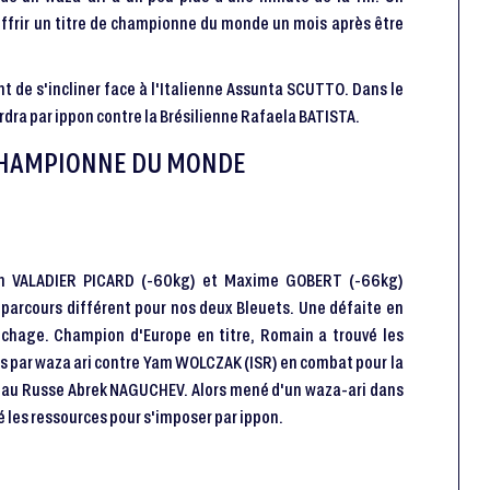
offrir un titre de championne du monde un mois après être
t de s'incliner face à l'Italienne Assunta SCUTTO. Dans le
erdra par ippon contre la Brésilienne Rafaela BATISTA.
 CHAMPIONNE DU MONDE
in VALADIER PICARD (-60kg) et Maxime GOBERT (-66kg)
parcours différent pour nos deux Bleuets. Une défaite en
êchage. Champion d'Europe en titre, Romain a trouvé les
is par waza ari contre Yam WOLCZAK (ISR) en combat pour la
ce au Russe Abrek NAGUCHEV. Alors mené d'un waza-ari dans
vé les ressources pour s'imposer par ippon.