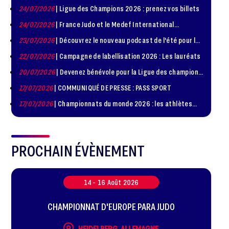
24/07/2026
| Ligue des Champions 2026 : prenez vos billets
24/07/2026
| France Judo et le Medef International
organisent la troisième édition de la Journée de la
23/07/2026
| Découvrez le nouveau podcast de l'été pour les
Diplomatie Sportive
jeunes judokas
22/07/2026
| Campagne de labellisation 2026 : Les lauréats
20/07/2026
| Devenez bénévole pour la Ligue des champions
de judo à Paris le 24 octobre !
17/07/2026
| COMMUNIQUÉ DE PRESSE : PASS SPORT
17/07/2026
| Championnats du monde 2026 : les athlètes
sélectionnés
PROCHAIN ÉVÈNEMENT
14 -
16
Août
2026
CHAMPIONNAT D'EUROPE PARA JUDO
HEIDELBERG, ALLEMAGNE