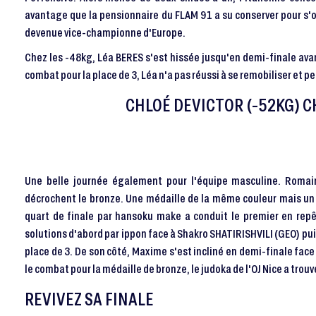
avantage que la pensionnaire du FLAM 91 a su conserver pour s'
devenue vice-championne d'Europe.
Chez les -48kg, Léa BERES s'est hissée jusqu'en demi-finale avan
combat pour la place de 3, Léa n'a pas réussi à se remobiliser et p
CHLOÉ DEVICTOR (-52KG)
Une belle journée également pour l'équipe masculine. Roma
décrochent le bronze. Une médaille de la même couleur mais un 
quart de finale par hansoku make a conduit le premier en rep
solutions d'abord par ippon face à Shakro SHATIRISHVILI (GEO) pu
place de 3. De son côté, Maxime s'est incliné en demi-finale fa
le combat pour la médaille de bronze, le judoka de l'OJ Nice a trou
REVIVEZ SA FINALE