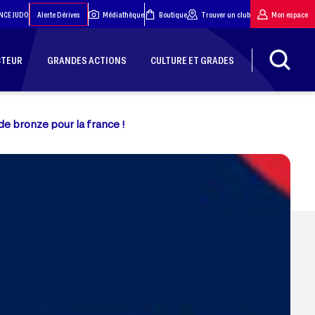
NCE JUDO
Alerte Dérives
Médiathèque
Boutique
Trouver un club
Mon espace
CTEUR
GRANDES ACTIONS
CULTURE ET GRADES
de bronze pour la france !