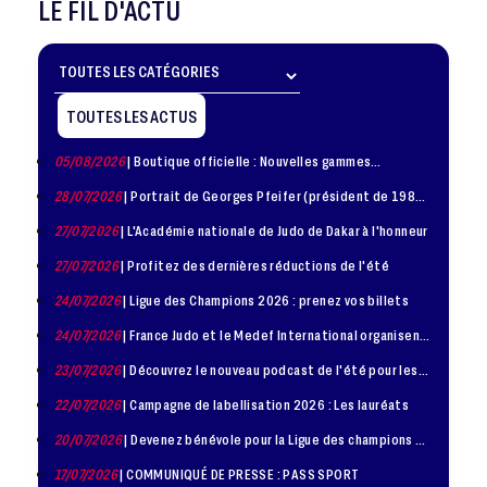
LE FIL D'ACTU
TOUTES LES ACTUS
05/08/2026
| Boutique officielle : Nouvelles gammes
disponible !
28/07/2026
| Portrait de Georges Pfeifer (président de 1981
– 1986)
27/07/2026
| L'Académie nationale de Judo de Dakar à l'honneur
27/07/2026
| Profitez des dernières réductions de l'été
24/07/2026
| Ligue des Champions 2026 : prenez vos billets
24/07/2026
| France Judo et le Medef International organisent
la troisième édition de la Journée de la Diplomatie Sportive
23/07/2026
| Découvrez le nouveau podcast de l'été pour les
jeunes judokas
22/07/2026
| Campagne de labellisation 2026 : Les lauréats
20/07/2026
| Devenez bénévole pour la Ligue des champions de
judo à Paris le 24 octobre !
17/07/2026
| COMMUNIQUÉ DE PRESSE : PASS SPORT