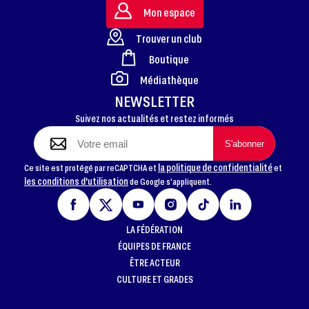
Mon espace
Trouver un club
Boutique
FOOTER
Médiathèque
NEWSLETTER
Suivez nos actualités et restez informés
la politique de confidentialité
Ce site est protégé par reCAPTCHA et
et
les conditions d'utilisation
de Google s'appliquent.
LA FÉDÉRATION
ÉQUIPES DE FRANCE
ÊTRE ACTEUR
CULTURE ET GRADES