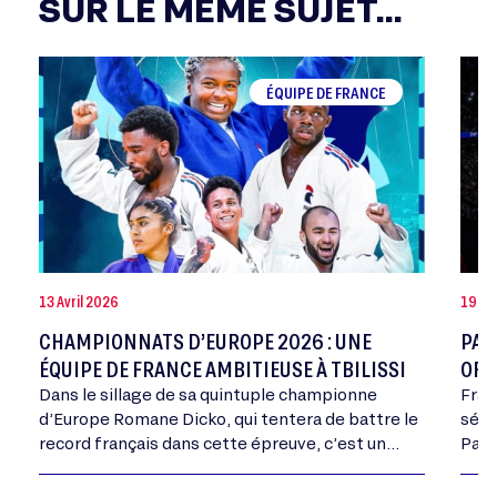
SUR LE MÊME SUJET...
ÉQUIPE DE FRANCE
13 Avril 2026
19 D
CHAMPIONNATS D’EUROPE 2026 : UNE
PAR
ÉQUIPE DE FRANCE AMBITIEUSE À TBILISSI
OFF
Dans le sillage de sa quintuple championne
Fran
d’Europe Romane Dicko, qui tentera de battre le
séle
record français dans cette épreuve, c’est un
Pari
collectif porté par une belle dynamique ces
du c
derniers…