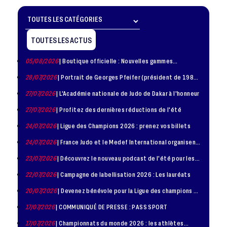
TOUTES LES ACTUS
05/08/2026
| Boutique officielle : Nouvelles gammes
disponible !
28/07/2026
| Portrait de Georges Pfeifer (président de 1981
– 1986)
27/07/2026
| L'Académie nationale de Judo de Dakar à l'honneur
27/07/2026
| Profitez des dernières réductions de l'été
24/07/2026
| Ligue des Champions 2026 : prenez vos billets
24/07/2026
| France Judo et le Medef International organisent
la troisième édition de la Journée de la Diplomatie Sportive
23/07/2026
| Découvrez le nouveau podcast de l'été pour les
jeunes judokas
22/07/2026
| Campagne de labellisation 2026 : Les lauréats
20/07/2026
| Devenez bénévole pour la Ligue des champions de
judo à Paris le 24 octobre !
17/07/2026
| COMMUNIQUÉ DE PRESSE : PASS SPORT
17/07/2026
| Championnats du monde 2026 : les athlètes