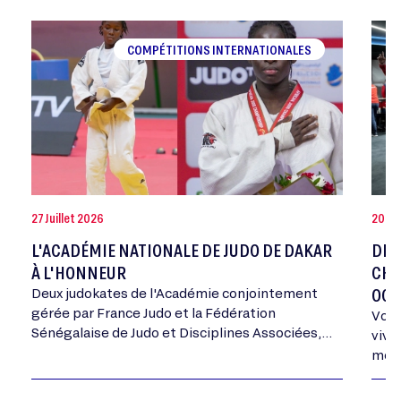
COMPÉTITIONS INTERNATIONALES
27 Juillet 2026
20 Jui
L'ACADÉMIE NATIONALE DE JUDO DE DAKAR
DEV
À L'HONNEUR
CHA
OCT
Deux judokates de l'Académie conjointement
gérée par France Judo et la Fédération
Vous
Sénégalaise de Judo et Disciplines Associées,
vivr
ont été médaillées aux Championnats d'Afrique
mome
Cadets ce week-end, une première pour…