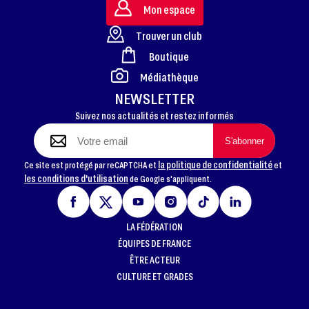
Mon espace
Trouver un club
Boutique
FOOTER
Médiathèque
NEWSLETTER
Suivez nos actualités et restez informés
la politique de confidentialité
Ce site est protégé par reCAPTCHA et
et
les conditions d'utilisation
de Google s'appliquent.
LA FÉDÉRATION
ÉQUIPES DE FRANCE
ÊTRE ACTEUR
CULTURE ET GRADES