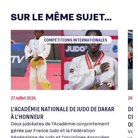
SUR LE MÊME SUJET...
COMPÉTITIONS INTERNATIONALES
27 Juillet 2026
20 Jui
L'ACADÉMIE NATIONALE DE JUDO DE DAKAR
DEV
À L'HONNEUR
CHA
OCT
Deux judokates de l'Académie conjointement
gérée par France Judo et la Fédération
Vous
Sénégalaise de Judo et Disciplines Associées,