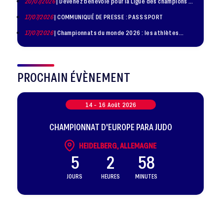
20/07/2026
| Devenez bénévole pour la Ligue des champions de
judo à Paris le 24 octobre !
17/07/2026
| COMMUNIQUÉ DE PRESSE : PASS SPORT
17/07/2026
| Championnats du monde 2026 : les athlètes
sélectionnés
PROCHAIN ÉVÈNEMENT
14 -
16
Août
2026
CHAMPIONNAT D'EUROPE PARA JUDO
HEIDELBERG, ALLEMAGNE
5
2
58
JOURS
HEURES
MINUTES