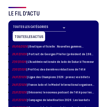
LE FIL D'ACTU
TOUTES LES ACTUS
05/08/2026
| Boutique officielle : Nouvelles gammes
disponible !
28/07/2026
| Portrait de Georges Pfeifer (président de 1981
– 1986)
27/07/2026
| L'Académie nationale de Judo de Dakar à l'honneur
27/07/2026
| Profitez des dernières réductions de l'été
24/07/2026
| Ligue des Champions 2026 : prenez vos billets
24/07/2026
| France Judo et le Medef International organisent
la troisième édition de la Journée de la Diplomatie Sportive
23/07/2026
| Découvrez le nouveau podcast de l'été pour les
jeunes judokas
22/07/2026
| Campagne de labellisation 2026 : Les lauréats