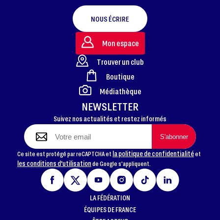
NOUS ÉCRIRE
Mon espace
Trouver un club
Boutique
FOOTER
Médiathèque
NEWSLETTER
Suivez nos actualités et restez informés
la politique de confidentialité
Ce site est protégé par reCAPTCHA et
et
les conditions d'utilisation
de Google s'appliquent.
LA FÉDÉRATION
ÉQUIPES DE FRANCE