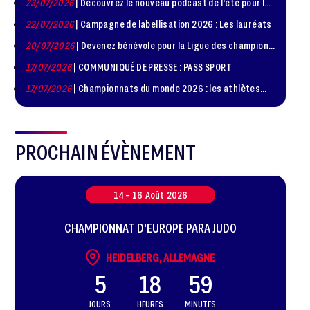
23/07/2026
| Découvrez le nouveau podcast de l'été pour les
Diplomatie Sportive
jeunes judokas
22/07/2026
| Campagne de labellisation 2026 : Les lauréats
20/07/2026
| Devenez bénévole pour la Ligue des champions
de judo à Paris le 24 octobre !
17/07/2026
| COMMUNIQUÉ DE PRESSE : PASS SPORT
17/07/2026
| Championnats du monde 2026 : les athlètes
sélectionnés
PROCHAIN ÉVÈNEMENT
14 -
16
Août
2026
CHAMPIONNAT D'EUROPE PARA JUDO
HEIDELBERG, ALLEMAGNE
5
18
59
JOURS
HEURES
MINUTES