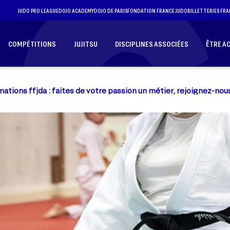
JUDO PRO LEAGUE
DOJO ACADEMY
DOJO DE PARIS
FONDATION FRANCE JUDO
BILLETTERIES FRA
COMPÉTITIONS
JUJITSU
DISCIPLINES ASSOCIÉES
ÊTRE A
ations ffjda : faites de votre passion un métier, rejoignez-nous