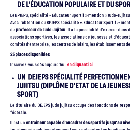
DE L’ÉDUCATION POPULAIRE ET DU SPOR
Le BPJEPS, spécialité « Educateur Sportif » mention « Judo-Jujitsu 
Avec l’obtention du BPJEPS spécialité « Educateur Sportif » menti
de
professeur de Judo-Jujitsu
. Il a la possibilité d’exercer dans 
associations sportives, les associations de jeunesse et d’éducat
comités d’entreprise, les centres de loisirs, les établissements de
25 places disponibles
Inscrivez-vous dès aujourd’hui
en cliquant ici
UN DEJEPS SPÉCIALITÉ PERFECTIONNE
JUJITSU (DIPLÔME D’ETAT DE LA JEUNES
SPORT)
Le titulaire du DEJEPS judo jujitsu occupe des fonctions de
respo
fédérale.
Il est un
entraîneur capable d'encadrer des sportifs jusqu'au niv
tous types de publics notamment ceux présentant un handicap, les 