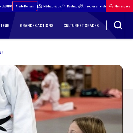
NCE JUDO
Alerte Dérives
Médiathèque
Boutique
Trouver un club
Mon espace
CTEUR
GRANDES ACTIONS
CULTURE ET GRADES
 !