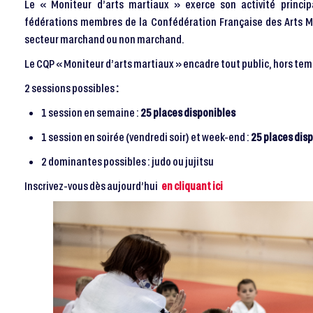
Le « Moniteur d’arts martiaux » exerce son activité princip
fédérations membres de la Confédération Française des Arts M
secteur marchand ou non marchand.
Le CQP « Moniteur d’arts martiaux » encadre tout public, hors tem
2 sessions possibles
:
1 session en semaine :
25 places disponibles
1 session en soirée (vendredi soir) et week-end :
25 places dis
2 dominantes possibles : judo ou jujitsu
Inscrivez-vous dès aujourd’hui
en cliquant ici