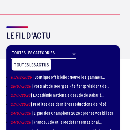
LE FIL D'ACTU
TOUTES LES ACTUS
05/08/2026
| Boutique officielle : Nouvelles gammes
disponible !
28/07/2026
| Portrait de Georges Pfeifer (président de
1981 – 1986)
27/07/2026
| L'Académie nationale de Judo de Dakar à
l'honneur
27/07/2026
| Profitez des dernières réductions de l'été
24/07/2026
| Ligue des Champions 2026 : prenez vos billets
24/07/2026
| France Judo et le Medef International
organisent la troisième édition de la Journée de la