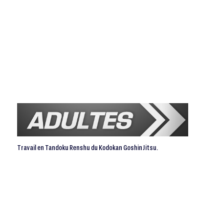
Travail en Tandoku Renshu du Kodokan Goshin Jitsu.