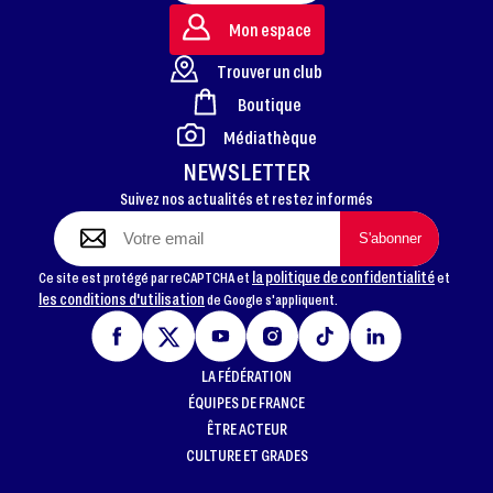
Mon espace
Trouver un club
Boutique
FOOTER
Médiathèque
NEWSLETTER
Suivez nos actualités et restez informés
la politique de confidentialité
Ce site est protégé par reCAPTCHA et
et
les conditions d'utilisation
de Google s'appliquent.
LA FÉDÉRATION
ÉQUIPES DE FRANCE
ÊTRE ACTEUR
CULTURE ET GRADES