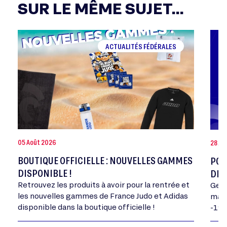
SUR LE MÊME SUJET...
ACTUALITÉS FÉDÉRALES
05 Août 2026
28 Jui
BOUTIQUE OFFICIELLE : NOUVELLES GAMMES
POR
DISPONIBLE !
DE 
Retrouvez les produits à avoir pour la rentrée et
Geor
les nouvelles gammes de France Judo et Adidas
mand
disponible dans la boutique officielle !
-198