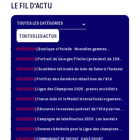
LE FIL D'ACTU
TOUTES LES ACTUS
05/08/2026
| Boutique officielle : Nouvelles gammes
disponible !
28/07/2026
| Portrait de Georges Pfeifer (président de 1981
– 1986)
27/07/2026
| L'Académie nationale de Judo de Dakar à l'honneur
27/07/2026
| Profitez des dernières réductions de l'été
24/07/2026
| Ligue des Champions 2026 : prenez vos billets
24/07/2026
| France Judo et le Medef International organisent
la troisième édition de la Journée de la Diplomatie Sportive
23/07/2026
| Découvrez le nouveau podcast de l'été pour les
jeunes judokas
22/07/2026
| Campagne de labellisation 2026 : Les lauréats
20/07/2026
| Devenez bénévole pour la Ligue des champions de
judo à Paris le 24 octobre !
17/07/2026
| COMMUNIQUÉ DE PRESSE : PASS SPORT