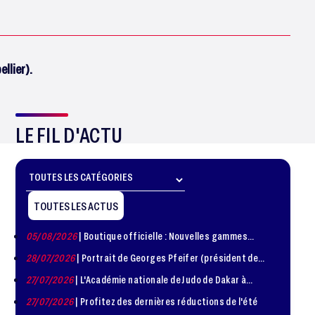
llier).
LE FIL D'ACTU
TOUTES LES ACTUS
05/08/2026
| Boutique officielle : Nouvelles gammes
disponible !
28/07/2026
| Portrait de Georges Pfeifer (président de
1981 – 1986)
27/07/2026
| L'Académie nationale de Judo de Dakar à
l'honneur
27/07/2026
| Profitez des dernières réductions de l'été