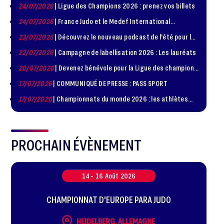
24/07/2026
| Ligue des Champions 2026 : prenez vos billets
24/07/2026
| France Judo et le Medef International
organisent la troisième édition de la Journée de la
23/07/2026
| Découvrez le nouveau podcast de l'été pour les
Diplomatie Sportive
jeunes judokas
22/07/2026
| Campagne de labellisation 2026 : Les lauréats
20/07/2026
| Devenez bénévole pour la Ligue des champions
de judo à Paris le 24 octobre !
17/07/2026
| COMMUNIQUÉ DE PRESSE : PASS SPORT
17/07/2026
| Championnats du monde 2026 : les athlètes
sélectionnés
PROCHAIN ÉVÈNEMENT
14 -
16
Août
2026
CHAMPIONNAT D'EUROPE PARA JUDO
HEIDELBERG, ALLEMAGNE