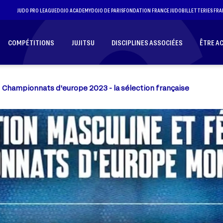
JUDO PRO LEAGUE
DOJO ACADEMY
DOJO DE PARIS
FONDATION FRANCE JUDO
BILLETTERIES FRA
COMPÉTITIONS
JUJITSU
DISCIPLINES ASSOCIÉES
ÊTRE A
Championnats d'europe 2023 - la sélection française