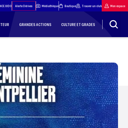
NCE JUDO
Alerte Dérives
Médiathèque
Boutique
Trouver un club
Mon espace
CTEUR
GRANDES ACTIONS
CULTURE ET GRADES