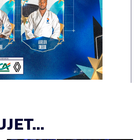
JET...