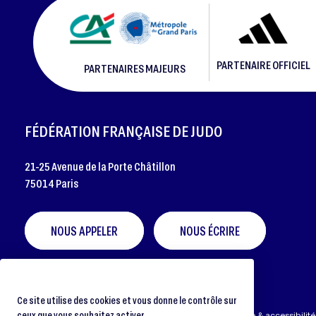
PARTENAIRE OFFICIEL
PARTENAIRES MAJEURS
FOOTER
FÉDÉRATION FRANÇAISE DE JUDO
21-25 Avenue de la Porte Châtillon
75014 Paris
NOUS APPELER
NOUS ÉCRIRE
Ce site utilise des cookies et vous donne le contrôle sur
ceux que vous souhaitez activer
Préférences cookies
Protection des données
Aide & accessibilité