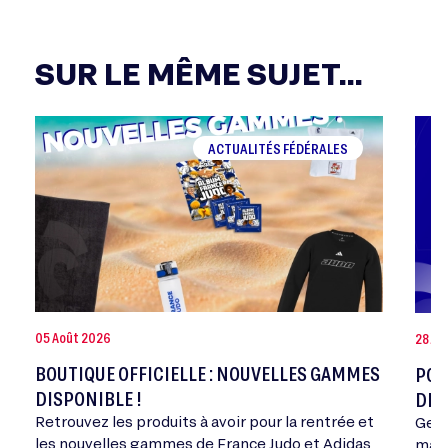
SUR LE MÊME SUJET...
ACTUALITÉS FÉDÉRALES
05 Août 2026
28 Jui
BOUTIQUE OFFICIELLE : NOUVELLES GAMMES
POR
DISPONIBLE !
DE 
Retrouvez les produits à avoir pour la rentrée et
Geor
les nouvelles gammes de France Judo et Adidas
mand