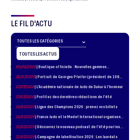
LE FIL D'ACTU
TOUTES LES ACTUS
05/08/2026
| Boutique officielle : Nouvelles gammes
disponible !
28/07/2026
| Portrait de Georges Pfeifer (président de 1981
– 1986)
27/07/2026
| L'Académie nationale de Judo de Dakar à l'honneur
27/07/2026
| Profitez des dernières réductions de l'été
24/07/2026
| Ligue des Champions 2026 : prenez vos billets
24/07/2026
| France Judo et le Medef International organisent
la troisième édition de la Journée de la Diplomatie Sportive
23/07/2026
| Découvrez le nouveau podcast de l'été pour les
jeunes judokas
22/07/2026
| Campagne de labellisation 2026 : Les lauréats