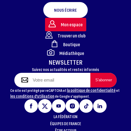
NOUS ÉCRIRE
Mon espace
Trouver un club
Boutique
FOOTER
Médiathèque
NEWSLETTER
Suivez nos actualités et restez informés
la politique de confidentialité
Ce site est protégé par reCAPTCHA et
et
les conditions d'utilisation
de Google s'appliquent.
LA FÉDÉRATION
ÉQUIPES DE FRANCE
ÊTRE ACTEUR