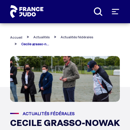
Panneau de gestion des cookies
Actualités
Actualités fédérales
Accueil
Cecile grasso-nowak et sebastien nolesini en visite dans la ligue pays de loire
ACTUALITÉS FÉDÉRALES
CECILE GRASSO-NOWAK