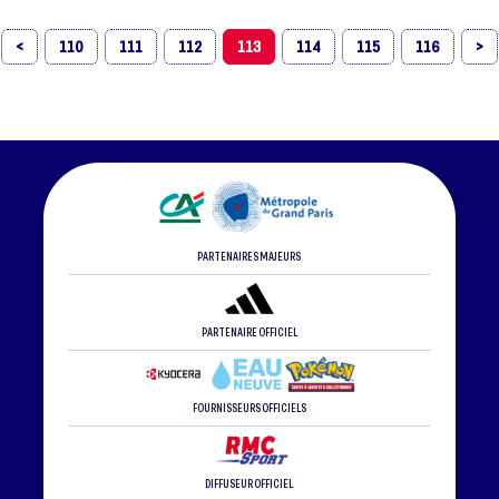
<
110
111
112
113
114
115
116
>
PARTENAIRES MAJEURS
PARTENAIRE OFFICIEL
FOURNISSEURS OFFICIELS
DIFFUSEUR OFFICIEL