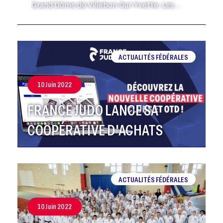
Grand Dôme de Villebon-Sur-Yvette. Les
cadettes du SO2J Saint-Ouen Judo Jujitsu et
les cadets de l'AM Saint-Gratien sont…
ACTUALITÉS FÉDÉRALES
10 Juin 2022
FRANCE JUDO LANCE SA
COOPÉRATIVE D'ACHATS
ACTUALITÉS FÉDÉRALES
10 Juin 2022