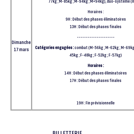
77kg ; M-85kg ; M-94kg ; M+94kg), duo-système (m
Horaires :
9H : Début des phases éliminatoires
13H : Début des phases finales
---------------------
Dimanche
Catégories engagées :
combat (M-56kg ; M-62kg ; M-69kg)
17 mars
45kg ; F-48kg ; F-52kg ; F-57kg)
Horaires :
14H : Début des phases éliminatoires
17H : Début des phases finales
19H : Fin prévisionnelle
BILLETTERIE