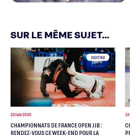
SUR LE MÊME SUJET...
JUJITSU
22 Juin 2026
10 Ju
CHAMPIONNATS DE FRANCE OPEN JJB :
CHA
RENDEZ-VOUS CE WEEK-END POUR LA
PRE