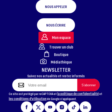
NOUS APPELER
NOUS ÉCRIRE
Mon espace
Trouver un club
Boutique
FOOTER
Médiathèque
NEWSLETTER
Suivez nos actualités et restez informés
la politique de confidentialité
Ce site est protégé par reCAPTCHA et
et
les conditions d'utilisation
de Google s'appliquent.