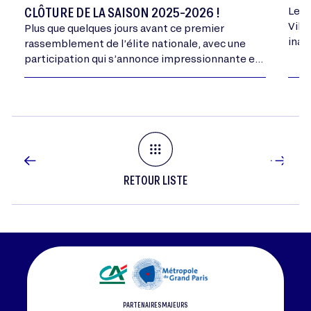
CLÔTURE DE LA SAISON 2025-2026 !
Le 2
Vill
Plus que quelques jours avant ce premier
inau
rassemblement de l’élite nationale, avec une
cale
participation qui s’annonce impressionnante en
Essonne.
RETOUR LISTE
PARTENAIRES MAJEURS