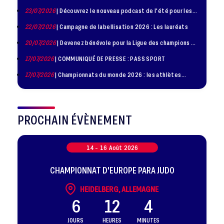
la troisième édition de la Journée de la Diplomatie Sportive
23/07/2026
| Découvrez le nouveau podcast de l'été pour les
jeunes judokas
22/07/2026
| Campagne de labellisation 2026 : Les lauréats
20/07/2026
| Devenez bénévole pour la Ligue des champions de
judo à Paris le 24 octobre !
17/07/2026
| COMMUNIQUÉ DE PRESSE : PASS SPORT
17/07/2026
| Championnats du monde 2026 : les athlètes
sélectionnés
PROCHAIN ÉVÈNEMENT
14 -
16
Août
2026
CHAMPIONNAT D'EUROPE PARA JUDO
HEIDELBERG, ALLEMAGNE
6
12
4
JOURS
HEURES
MINUTES