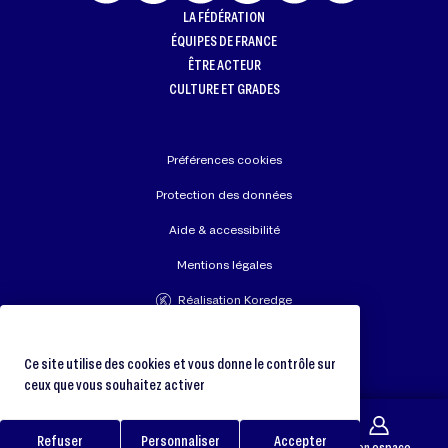
LA FÉDÉRATION
ÉQUIPES DE FRANCE
ÊTRE ACTEUR
CULTURE ET GRADES
Préférences cookies
Protection des données
Aide & accessibilité
Mentions légales
Réalisation Koredge
Union Européenne de Judo
Fédération Internationale de Judo
Ce site utilise des cookies et vous donne le contrôle sur
ceux que vous souhaitez activer
Refuser
Personnaliser
Accepter
Galerie
Trouver un club
Boutique
Mon espace