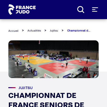
Panneau de gestion des cookies
Actualités
Jujitsu
Championnat de france seniors de jujitsu (16 et 17 mars) : les résultats
Accueil
JUJITSU
CHAMPIONNAT DE
FRANCE SENIORS DE