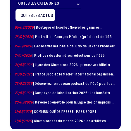
TOUTES LES ACTUS
05/08/2026
| Boutique officielle : Nouvelles gammes
disponible !
28/07/2026
| Portrait de Georges Pfeifer (président de 1981
– 1986)
27/07/2026
| L'Académie nationale de Judo de Dakar à l'honneur
27/07/2026
| Profitez des dernières réductions de l'été
24/07/2026
| Ligue des Champions 2026 : prenez vos billets
24/07/2026
| France Judo et le Medef International organisent
la troisième édition de la Journée de la Diplomatie Sportive
23/07/2026
| Découvrez le nouveau podcast de l'été pour les
jeunes judokas
22/07/2026
| Campagne de labellisation 2026 : Les lauréats
20/07/2026
| Devenez bénévole pour la Ligue des champions de
judo à Paris le 24 octobre !
17/07/2026
| COMMUNIQUÉ DE PRESSE : PASS SPORT
17/07/2026
| Championnats du monde 2026 : les athlètes
sélectionnés