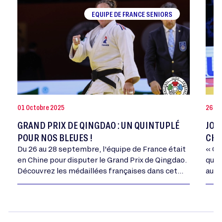
EQUIPE DE FRANCE SENIORS
01 Octobre 2025
26 Jui
GRAND PRIX DE QINGDAO : UN QUINTUPLÉ
JOA
POUR NOS BLEUES !
CHA
Du 26 au 28 septembre, l'équipe de France était
« Ce
en Chine pour disputer le Grand Prix de Qingdao.
qui 
Découvrez les médaillées françaises dans cet
autr
article.