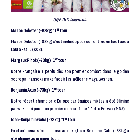
IJF/E. Di Feliciantonio
er
Manon Deketer (-63kg) : 1
tour
Manon Deketer (-63kg) s’est inclinée pour son entrée en lice face à
Laura Fazliu (KOS).
er
Margaux Pinot (-70kg) : 1
tour
Notre Française a perdu dès son premier combat dans le golden
score par hansoku make face à l’Israélienne Maya Goshen.
er
Benjamin Axus (-73kg) : 1
tour
Notre récent champion d’Europe par équipes mixtes a été éliminé
par waza-ari pour son premier combat face à Petru Pelivan (MDA).
er
Joan-Benjamin Gaba (-73kg) : 1
tour
En étant pénalisé d'un hansoku make, Joan-Benjamin Gaba (-73kg) a
été éliminé au premier tour.