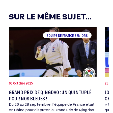
SUR LE MÊME SUJET...
EQUIPE DE FRANCE SENIORS
01 Octobre 2025
26 Jui
GRAND PRIX DE QINGDAO : UN QUINTUPLÉ
JOA
POUR NOS BLEUES !
CHA
Du 26 au 28 septembre, l'équipe de France était
« Ce
en Chine pour disputer le Grand Prix de Qingdao.
qui 