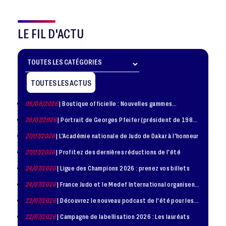
LE FIL D'ACTU
TOUTES LES ACTUS
05/08/2026
| Boutique officielle : Nouvelles gammes
disponible !
28/07/2026
| Portrait de Georges Pfeifer (président de 1981
– 1986)
27/07/2026
| L'Académie nationale de Judo de Dakar à l'honneur
27/07/2026
| Profitez des dernières réductions de l'été
24/07/2026
| Ligue des Champions 2026 : prenez vos billets
24/07/2026
| France Judo et le Medef International organisent
la troisième édition de la Journée de la Diplomatie Sportive
23/07/2026
| Découvrez le nouveau podcast de l'été pour les
jeunes judokas
22/07/2026
| Campagne de labellisation 2026 : Les lauréats