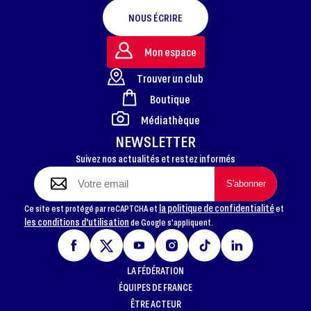
NOUS ÉCRIRE
Mon espace
Trouver un club
Boutique
FOOTER
Médiathèque
NEWSLETTER
Suivez nos actualités et restez informés
la politique de confidentialité
Ce site est protégé par reCAPTCHA et
et
les conditions d'utilisation
de Google s'appliquent.
LA FÉDÉRATION
ÉQUIPES DE FRANCE
ÊTRE ACTEUR