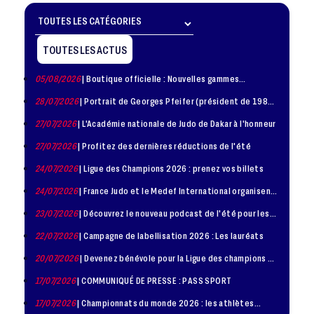
TOUTES LES ACTUS
05/08/2026
| Boutique officielle : Nouvelles gammes
disponible !
28/07/2026
| Portrait de Georges Pfeifer (président de 1981
– 1986)
27/07/2026
| L'Académie nationale de Judo de Dakar à l'honneur
27/07/2026
| Profitez des dernières réductions de l'été
24/07/2026
| Ligue des Champions 2026 : prenez vos billets
24/07/2026
| France Judo et le Medef International organisent
la troisième édition de la Journée de la Diplomatie Sportive
23/07/2026
| Découvrez le nouveau podcast de l'été pour les
jeunes judokas
22/07/2026
| Campagne de labellisation 2026 : Les lauréats
20/07/2026
| Devenez bénévole pour la Ligue des champions de
judo à Paris le 24 octobre !
17/07/2026
| COMMUNIQUÉ DE PRESSE : PASS SPORT
17/07/2026
| Championnats du monde 2026 : les athlètes