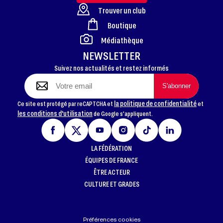
Trouver un club
Boutique
FOOTER
Médiathèque
NEWSLETTER
Suivez nos actualités et restez informés
la politique de confidentialité
Ce site est protégé par reCAPTCHA et
et
les conditions d'utilisation
de Google s'appliquent.
LA FÉDÉRATION
ÉQUIPES DE FRANCE
ÊTRE ACTEUR
CULTURE ET GRADES
Préférences cookies