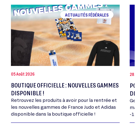
ACTUALITÉS FÉDÉRALES
05 Août 2026
28 Jui
BOUTIQUE OFFICIELLE : NOUVELLES GAMMES
POR
DISPONIBLE !
DE 
Retrouvez les produits à avoir pour la rentrée et
Geor
les nouvelles gammes de France Judo et Adidas
mand
disponible dans la boutique officielle !
-198