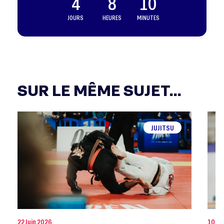
4
8
10
JOURS
HEURES
MINUTES
SUR LE MÊME SUJET...
JUJITSU
22 Juin 2026
10 Ju