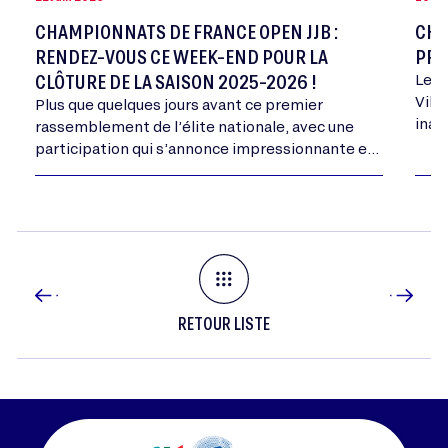
CHAMPIONNATS DE FRANCE OPEN JJB :
CHA
RENDEZ-VOUS CE WEEK-END POUR LA
PRE
CLÔTURE DE LA SAISON 2025-2026 !
Le 2
Vill
Plus que quelques jours avant ce premier
inau
rassemblement de l’élite nationale, avec une
cale
participation qui s’annonce impressionnante en
Essonne.
RETOUR LISTE