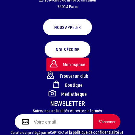
75014 Paris
NOUS APPELER
NOUS ÉCRIRE
Mon espace
Trouver un club
Boutique
FOOTER
Médiathèque
NEWSLETTER
Suivez nos actualités et restez informés
la politique de confidentialité
Ce site est protégé par reCAPTCHA et
et