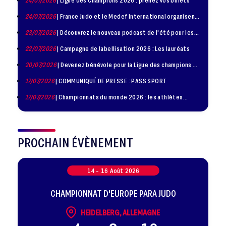
24/07/2026
| France Judo et le Medef International organisent
la troisième édition de la Journée de la Diplomatie Sportive
23/07/2026
| Découvrez le nouveau podcast de l'été pour les
jeunes judokas
22/07/2026
| Campagne de labellisation 2026 : Les lauréats
20/07/2026
| Devenez bénévole pour la Ligue des champions de
judo à Paris le 24 octobre !
17/07/2026
| COMMUNIQUÉ DE PRESSE : PASS SPORT
17/07/2026
| Championnats du monde 2026 : les athlètes
sélectionnés
PROCHAIN ÉVÈNEMENT
14 -
16
Août
2026
CHAMPIONNAT D'EUROPE PARA JUDO
HEIDELBERG, ALLEMAGNE