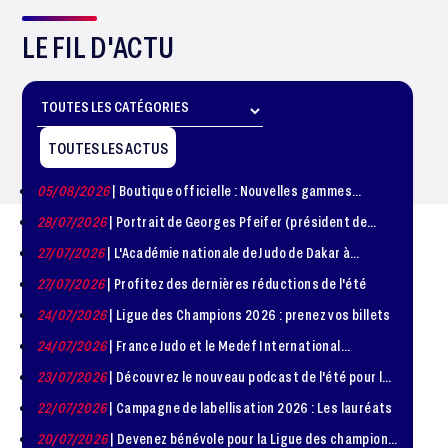
LE FIL D'ACTU
TOUTES LES ACTUS
05/08/2026
| Boutique officielle : Nouvelles gammes
disponible !
28/07/2026
| Portrait de Georges Pfeifer (président de
1981 – 1986)
27/07/2026
| L'Académie nationale de Judo de Dakar à
l'honneur
27/07/2026
| Profitez des dernières réductions de l'été
24/07/2026
| Ligue des Champions 2026 : prenez vos billets
24/07/2026
| France Judo et le Medef International
organisent la troisième édition de la Journée de la
23/07/2026
| Découvrez le nouveau podcast de l'été pour les
Diplomatie Sportive
jeunes judokas
22/07/2026
| Campagne de labellisation 2026 : Les lauréats
20/07/2026
| Devenez bénévole pour la Ligue des champions