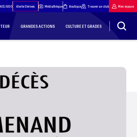
NCE JUDO
Alerte Dérives
Médiathèque
Boutique
Trouver un club
Mon espace
CTEUR
GRANDES ACTIONS
CULTURE ET GRADES