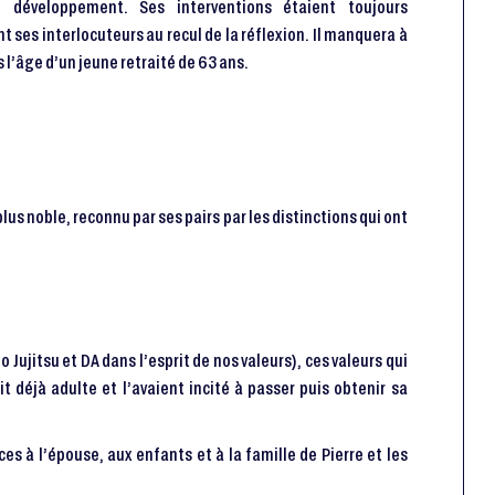
 développement. Ses interventions étaient toujours
nt ses interlocuteurs au recul de la réflexion. Il manquera à
 l’âge d’un jeune retraité de 63 ans.
s noble, reconnu par ses pairs par les distinctions qui ont
jitsu et DA dans l’esprit de nos valeurs), ces valeurs qui
it déjà adulte et l’avaient incité à passer puis obtenir sa
s à l’épouse, aux enfants et à la famille de Pierre et les