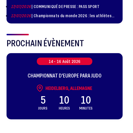
de judo à Paris le 24 octobre !
17/07/2026
| COMMUNIQUÉ DE PRESSE : PASS SPORT
17/07/2026
| Championnats du monde 2026 : les athlètes
sélectionnés
PROCHAIN ÉVÈNEMENT
14 -
16
Août
2026
CHAMPIONNAT D'EUROPE PARA JUDO
HEIDELBERG, ALLEMAGNE
5
10
10
JOURS
HEURES
MINUTES