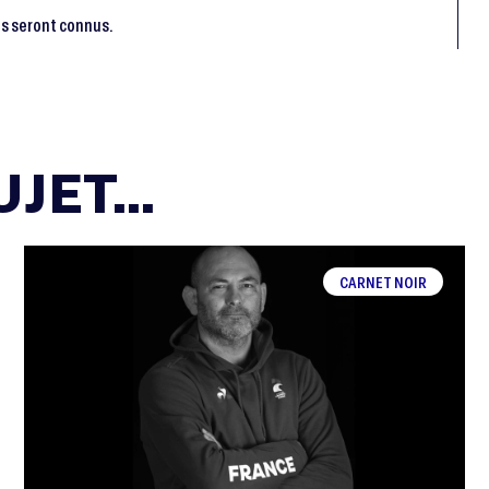
ls seront connus.
JET...
CARNET NOIR