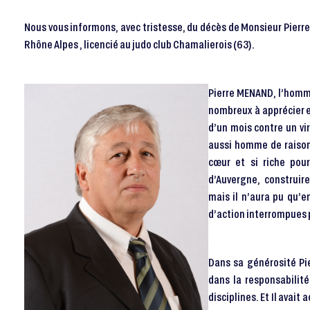
Nous vous informons, avec tristesse, du décès de Monsieur Pierr
Rhône Alpes , licencié au judo club Chamalierois (63).
Pierre MENAND, l’homm
nombreux à apprécier e
d’un mois contre un v
aussi homme de raison,
cœur et si riche pou
d’Auvergne, construir
mais il n’aura pu qu’e
d’action interrompues p
Dans sa générosité Pi
dans la responsabilit
disciplines. Et Il avait