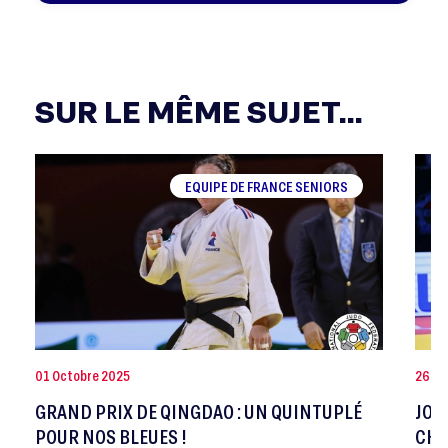
SUR LE MÊME SUJET...
EQUIPE DE FRANCE SENIORS
01 Octobre 2025
26 Jui
GRAND PRIX DE QINGDAO : UN QUINTUPLÉ
JOA
POUR NOS BLEUES !
CHA