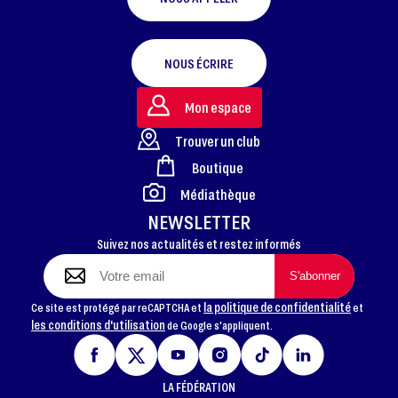
NOUS ÉCRIRE
Mon espace
Trouver un club
Boutique
FOOTER
Médiathèque
NEWSLETTER
Suivez nos actualités et restez informés
la politique de confidentialité
Ce site est protégé par reCAPTCHA et
et
les conditions d'utilisation
de Google s'appliquent.
LA FÉDÉRATION