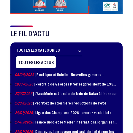
LE FIL D'ACTU
TOUTES LES ACTUS
05/08/2026
| Boutique officielle : Nouvelles gammes
disponible !
28/07/2026
| Portrait de Georges Pfeifer (président de 1981
– 1986)
27/07/2026
| L'Académie nationale de Judo de Dakar à l'honneur
27/07/2026
| Profitez des dernières réductions de l'été
24/07/2026
| Ligue des Champions 2026 : prenez vos billets
24/07/2026
| France Judo et le Medef International organisent
la troisième édition de la Journée de la Diplomatie Sportive
23/07/2026
| Découvrez le nouveau podcast de l'été pour les