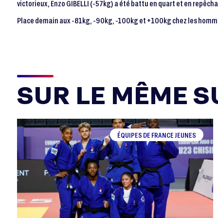
victorieux, Enzo GIBELLI (-57kg) a été battu en quart et en repêch
Place demain aux -81kg, -90kg, -100kg et +100kg chez les homme
SUR LE MÊME SU
ÉQUIPES DE FRANCE JEUNES