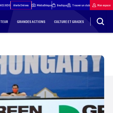
NCE JUDO
Alerte Dérives
Médiathèque
Boutique
Trouver un club
Mon espace
CTEUR
GRANDES ACTIONS
CULTURE ET GRADES