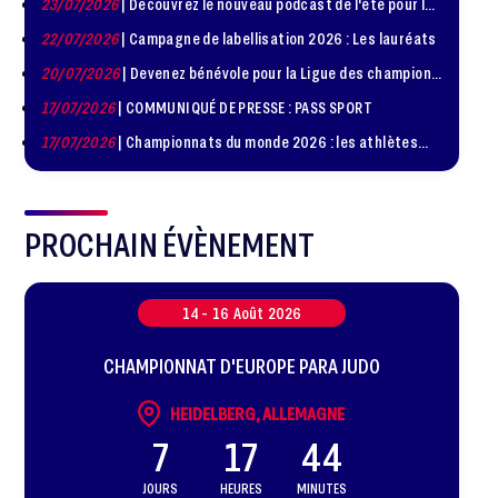
23/07/2026
| Découvrez le nouveau podcast de l'été pour les
Diplomatie Sportive
jeunes judokas
22/07/2026
| Campagne de labellisation 2026 : Les lauréats
20/07/2026
| Devenez bénévole pour la Ligue des champions
de judo à Paris le 24 octobre !
17/07/2026
| COMMUNIQUÉ DE PRESSE : PASS SPORT
17/07/2026
| Championnats du monde 2026 : les athlètes
sélectionnés
PROCHAIN ÉVÈNEMENT
14 -
16
Août
2026
CHAMPIONNAT D'EUROPE PARA JUDO
HEIDELBERG, ALLEMAGNE
7
17
44
JOURS
HEURES
MINUTES