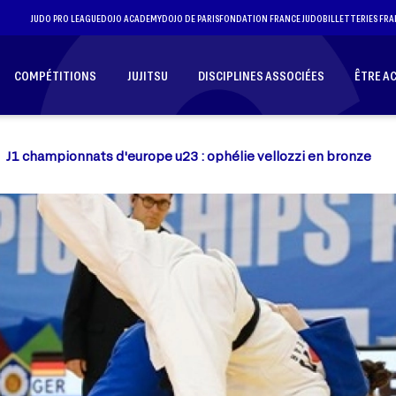
JUDO PRO LEAGUE
DOJO ACADEMY
DOJO DE PARIS
FONDATION FRANCE JUDO
BILLETTERIES FRA
COMPÉTITIONS
JUJITSU
DISCIPLINES ASSOCIÉES
ÊTRE A
J1 championnats d'europe u23 : ophélie vellozzi en bronze