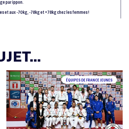
age par ippon.
s et aux -70kg, -78kg et +78kg chez les femmes !
JET...
ÉQUIPES DE FRANCE JEUNES