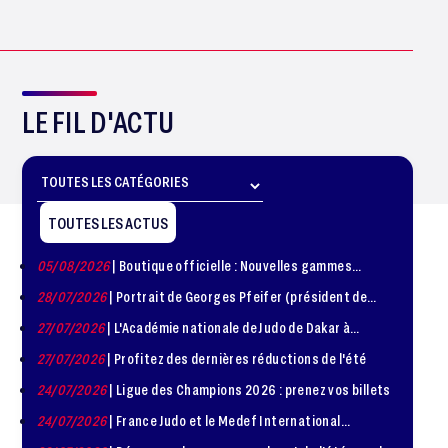
LE FIL D'ACTU
TOUTES LES ACTUS
05/08/2026
| Boutique officielle : Nouvelles gammes
disponible !
28/07/2026
| Portrait de Georges Pfeifer (président de
1981 – 1986)
27/07/2026
| L'Académie nationale de Judo de Dakar à
l'honneur
27/07/2026
| Profitez des dernières réductions de l'été
24/07/2026
| Ligue des Champions 2026 : prenez vos billets
24/07/2026
| France Judo et le Medef International
organisent la troisième édition de la Journée de la