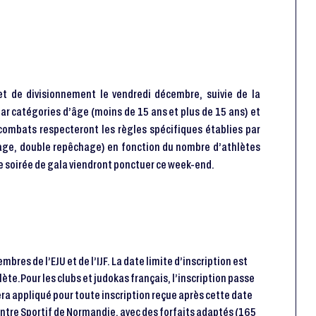
t de divisionnement le vendredi décembre, suivie de la
ar catégories d’âge (moins de 15 ans et plus de 15 ans) et
s combats respecteront les règles spécifiques établies par
hage, double repêchage) en fonction du nombre d’athlètes
ne soirée de gala viendront ponctuer ce week-end.
bres de l’EJU et de l’IJF. La date limite d’inscription est
ète.Pour les clubs et judokas français, l’inscription passe
sera appliqué pour toute inscription reçue après cette date
tre Sportif de Normandie, avec des forfaits adaptés (165