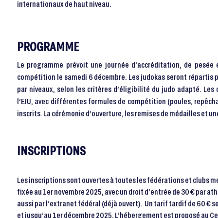
internationaux de haut niveau.
PROGRAMME
Le programme prévoit une journée d’accréditation, de pesée e
compétition le samedi 6 décembre. Les judokas seront répartis p
par niveaux, selon les critères d’éligibilité du judo adapté. Le
l’EJU, avec différentes formules de compétition (poules, repêc
inscrits. La cérémonie d’ouverture, les remises de médailles et u
INSCRIPTIONS
Les inscriptions sont ouvertes à toutes les fédérations et clubs mem
fixée au 1er novembre 2025, avec un droit d’entrée de 30 € par athl
aussi par l’extranet fédéral (déjà ouvert). Un tarif tardif de 60 € 
et jusqu’au 1er décembre 2025. L’hébergement est proposé au Cen