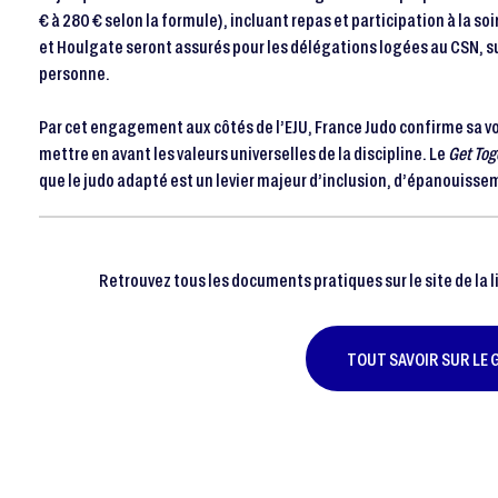
€ à 280 € selon la formule), incluant repas et participation à la so
et Houlgate seront assurés pour les délégations logées au CSN, su
personne.
Par cet engagement aux côtés de l’EJU, France Judo confirme sa v
mettre en avant les valeurs universelles de la discipline. Le
Get To
que le judo adapté est un levier majeur d’inclusion, d’épanouissem
Retrouvez tous les documents pratiques sur le site de la 
TOUT SAVOIR SUR LE