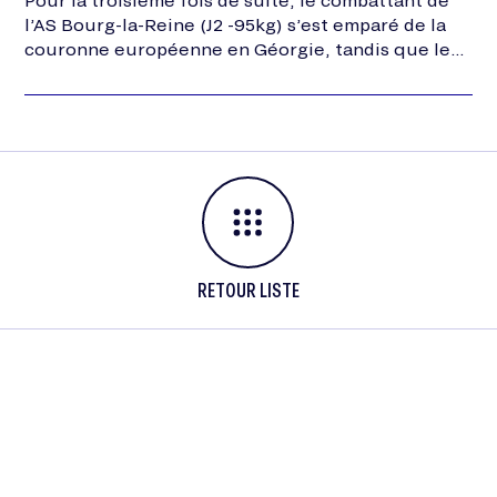
l’AS Bourg-la-Reine (J2 -95kg) s’est emparé de la
couronne européenne en Géorgie, tandis que les
inusables Sandrine Martinet (J2 -52kg, PSG…
RETOUR LISTE