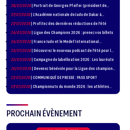
disponible !
28/07/2026
| Portrait de Georges Pfeifer (président de
1981 – 1986)
27/07/2026
| L'Académie nationale de Judo de Dakar à
l'honneur
27/07/2026
| Profitez des dernières réductions de l'été
24/07/2026
| Ligue des Champions 2026 : prenez vos billets
24/07/2026
| France Judo et le Medef International
organisent la troisième édition de la Journée de la
23/07/2026
| Découvrez le nouveau podcast de l'été pour les
Diplomatie Sportive
jeunes judokas
22/07/2026
| Campagne de labellisation 2026 : Les lauréats
20/07/2026
| Devenez bénévole pour la Ligue des champions
de judo à Paris le 24 octobre !
17/07/2026
| COMMUNIQUÉ DE PRESSE : PASS SPORT
17/07/2026
| Championnats du monde 2026 : les athlètes
sélectionnés
PROCHAIN ÉVÈNEMENT