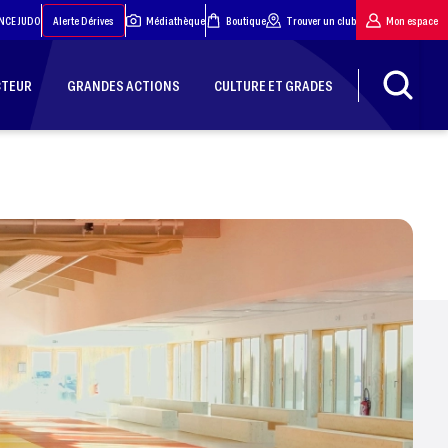
NCE JUDO
Alerte Dérives
Médiathèque
Boutique
Trouver un club
Mon espace
CTEUR
GRANDES ACTIONS
CULTURE ET GRADES