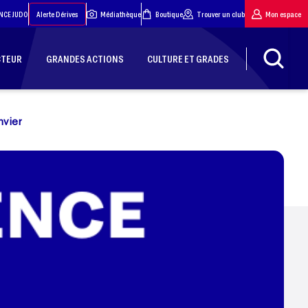
NCE JUDO
Alerte Dérives
Médiathèque
Boutique
Trouver un club
Mon espace
CTEUR
GRANDES ACTIONS
CULTURE ET GRADES
nvier