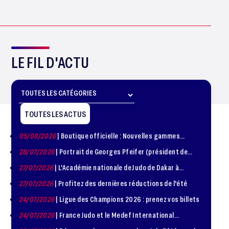
LE FIL D'ACTU
TOUTES LES ACTUS
05/08/2026
| Boutique officielle : Nouvelles gammes
disponible !
28/07/2026
| Portrait de Georges Pfeifer (président de
1981 – 1986)
27/07/2026
| L'Académie nationale de Judo de Dakar à
l'honneur
27/07/2026
| Profitez des dernières réductions de l'été
24/07/2026
| Ligue des Champions 2026 : prenez vos billets
24/07/2026
| France Judo et le Medef International
organisent la troisième édition de la Journée de la