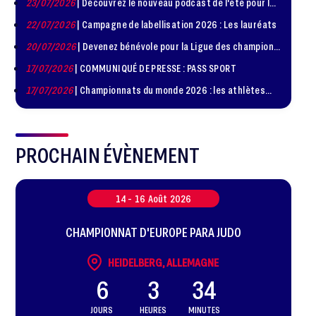
23/07/2026
| Découvrez le nouveau podcast de l'été pour les
Diplomatie Sportive
jeunes judokas
22/07/2026
| Campagne de labellisation 2026 : Les lauréats
20/07/2026
| Devenez bénévole pour la Ligue des champions
de judo à Paris le 24 octobre !
17/07/2026
| COMMUNIQUÉ DE PRESSE : PASS SPORT
17/07/2026
| Championnats du monde 2026 : les athlètes
sélectionnés
PROCHAIN ÉVÈNEMENT
14 -
16
Août
2026
CHAMPIONNAT D'EUROPE PARA JUDO
HEIDELBERG, ALLEMAGNE
6
3
34
JOURS
HEURES
MINUTES