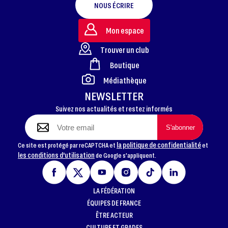
NOUS ÉCRIRE
Mon espace
Trouver un club
Boutique
FOOTER
Médiathèque
NEWSLETTER
Suivez nos actualités et restez informés
la politique de confidentialité
Ce site est protégé par reCAPTCHA et
et
les conditions d'utilisation
de Google s'appliquent.
LA FÉDÉRATION
ÉQUIPES DE FRANCE
ÊTRE ACTEUR
CULTURE ET GRADES