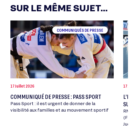
SUR LE MÊME SUJET...
COMMUNIQUÉS DE PRESSE
17 Juillet 2026
17 Ja
COMMUNIQUÉ DE PRESSE : PASS SPORT
L’I
SUR
Pass Sport : il est urgent de donner de la
visibilité aux familles et au mouvement sportif
RMC 
(Fra
Judo
inédi