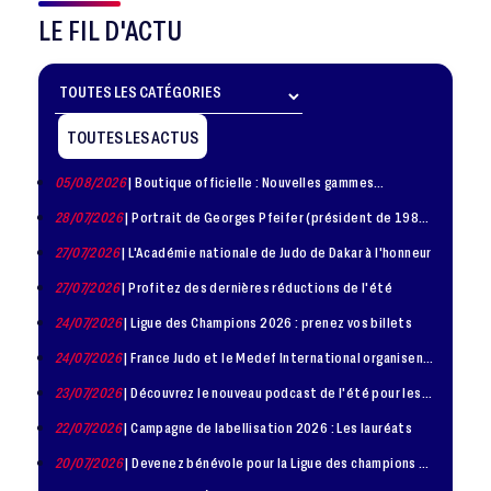
LE FIL D'ACTU
TOUTES LES ACTUS
05/08/2026
| Boutique officielle : Nouvelles gammes
disponible !
28/07/2026
| Portrait de Georges Pfeifer (président de 1981
– 1986)
27/07/2026
| L'Académie nationale de Judo de Dakar à l'honneur
27/07/2026
| Profitez des dernières réductions de l'été
24/07/2026
| Ligue des Champions 2026 : prenez vos billets
24/07/2026
| France Judo et le Medef International organisent
la troisième édition de la Journée de la Diplomatie Sportive
23/07/2026
| Découvrez le nouveau podcast de l'été pour les
jeunes judokas
22/07/2026
| Campagne de labellisation 2026 : Les lauréats
20/07/2026
| Devenez bénévole pour la Ligue des champions de
judo à Paris le 24 octobre !