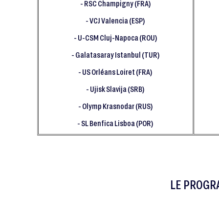
- RSC Champigny (FRA)
- VCJ Valencia (ESP)
- U-CSM Cluj-Napoca (ROU)
- Galatasaray Istanbul (TUR)
- US Orléans Loiret (FRA)
- Ujisk Slavija (SRB)
- Olymp Krasnodar (RUS)
- SL Benfica Lisboa (POR)
LE PROG