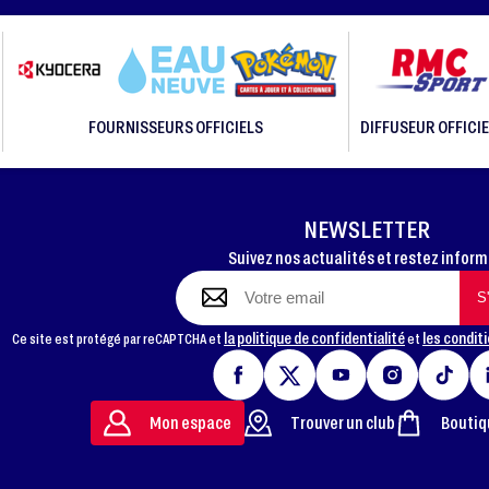
FOURNISSEURS OFFICIELS
DIFFUSEUR OFFICIE
NEWSLETTER
Suivez nos actualités et restez infor
la politique de confidentialité
les conditi
Ce site est protégé par reCAPTCHA et
et
Mon espace
Trouver un club
Boutiq