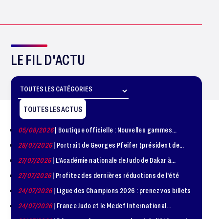
LE FIL D'ACTU
TOUTES LES ACTUS
05/08/2026
| Boutique officielle : Nouvelles gammes
disponible !
28/07/2026
| Portrait de Georges Pfeifer (président de
1981 – 1986)
27/07/2026
| L'Académie nationale de Judo de Dakar à
l'honneur
27/07/2026
| Profitez des dernières réductions de l'été
24/07/2026
| Ligue des Champions 2026 : prenez vos billets
24/07/2026
| France Judo et le Medef International
organisent la troisième édition de la Journée de la