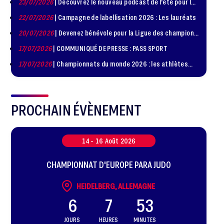
23/07/2026
| Découvrez le nouveau podcast de l'été pour les
Diplomatie Sportive
jeunes judokas
22/07/2026
| Campagne de labellisation 2026 : Les lauréats
20/07/2026
| Devenez bénévole pour la Ligue des champions
de judo à Paris le 24 octobre !
17/07/2026
| COMMUNIQUÉ DE PRESSE : PASS SPORT
17/07/2026
| Championnats du monde 2026 : les athlètes
sélectionnés
PROCHAIN ÉVÈNEMENT
14 -
16
Août
2026
CHAMPIONNAT D'EUROPE PARA JUDO
HEIDELBERG, ALLEMAGNE
6
7
53
JOURS
HEURES
MINUTES