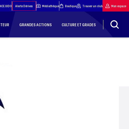
NCE JUDO
Alerte Dérives
Médiathèque
Boutique
Trouver un club
Mon espace
CTEUR
GRANDES ACTIONS
CULTURE ET GRADES