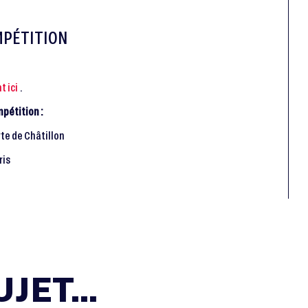
MPÉTITION
t ici
.
pétition :
te de Châtillon
ris
JET...