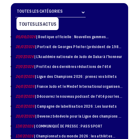
TOUTES LES ACTUS
05/08/2026
| Boutique officielle : Nouvelles gammes
disponible !
28/07/2026
| Portrait de Georges Pfeifer (président de 1981
– 1986)
27/07/2026
| L'Académie nationale de Judo de Dakar à l'honneur
27/07/2026
| Profitez des dernières réductions de l'été
24/07/2026
| Ligue des Champions 2026 : prenez vos billets
24/07/2026
| France Judo et le Medef International organisent
la troisième édition de la Journée de la Diplomatie Sportive
23/07/2026
| Découvrez le nouveau podcast de l'été pour les
jeunes judokas
22/07/2026
| Campagne de labellisation 2026 : Les lauréats
20/07/2026
| Devenez bénévole pour la Ligue des champions de
judo à Paris le 24 octobre !
17/07/2026
| COMMUNIQUÉ DE PRESSE : PASS SPORT
17/07/2026
| Championnats du monde 2026 : les athlètes