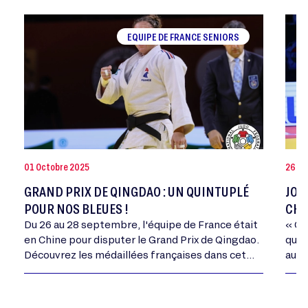
EQUIPE DE FRANCE SENIORS
01 Octobre 2025
26 Jui
GRAND PRIX DE QINGDAO : UN QUINTUPLÉ
JOA
POUR NOS BLEUES !
CHA
Du 26 au 28 septembre, l'équipe de France était
« Ce
en Chine pour disputer le Grand Prix de Qingdao.
qui 
Découvrez les médaillées françaises dans cet
autr
article.