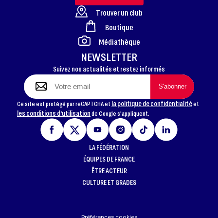
Trouver un club
Boutique
FOOTER
Médiathèque
NEWSLETTER
Suivez nos actualités et restez informés
la politique de confidentialité
Ce site est protégé par reCAPTCHA et
et
les conditions d'utilisation
de Google s'appliquent.
LA FÉDÉRATION
ÉQUIPES DE FRANCE
ÊTRE ACTEUR
CULTURE ET GRADES
Préférences cookies