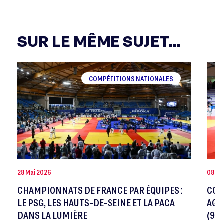
SUR LE MÊME SUJET...
COMPÉTITIONS NATIONALES
28 Mai 2026
08 Ma
CHAMPIONNATS DE FRANCE PAR ÉQUIPES :
COU
LE PSG, LES HAUTS-DE-SEINE ET LA PACA
AGR
DANS LA LUMIÈRE
(9-1