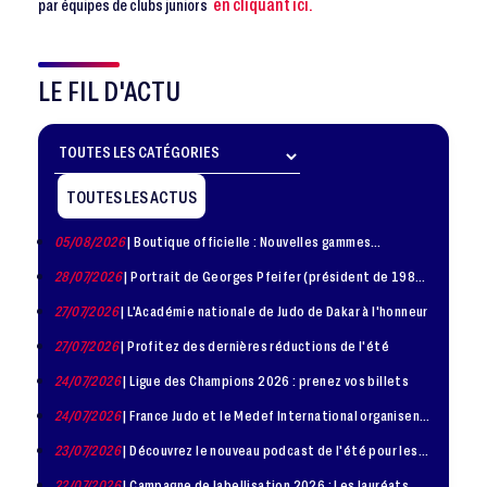
en cliquant ici.
par équipes de clubs juniors
LE FIL D'ACTU
TOUTES LES ACTUS
05/08/2026
| Boutique officielle : Nouvelles gammes
disponible !
28/07/2026
| Portrait de Georges Pfeifer (président de 1981
– 1986)
27/07/2026
| L'Académie nationale de Judo de Dakar à l'honneur
27/07/2026
| Profitez des dernières réductions de l'été
24/07/2026
| Ligue des Champions 2026 : prenez vos billets
24/07/2026
| France Judo et le Medef International organisent
la troisième édition de la Journée de la Diplomatie Sportive
23/07/2026
| Découvrez le nouveau podcast de l'été pour les
jeunes judokas
22/07/2026
| Campagne de labellisation 2026 : Les lauréats