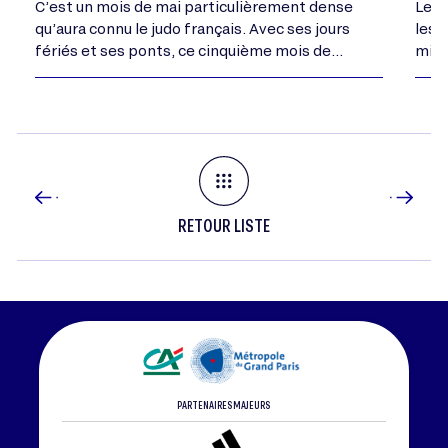
C’est un mois de mai particulièrement dense
Le C
qu’aura connu le judo français. Avec ses jours
les 
fériés et ses ponts, ce cinquième mois de
mini
l’année aura vu se dérouler tous les…
dépa
dans
RETOUR LISTE
PARTENAIRES MAJEURS