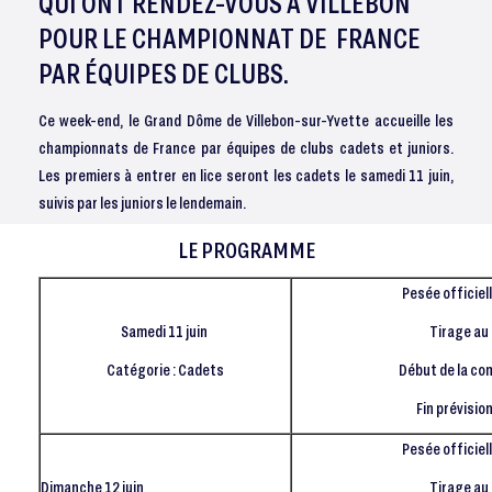
QUI ONT RENDEZ-VOUS À VILLEBON
POUR LE CHAMPIONNAT DE FRANCE
PAR ÉQUIPES DE CLUBS.
Ce week-end, le Grand Dôme de Villebon-sur-Yvette accueille les
championnats de France par équipes de clubs cadets et juniors.
Les premiers à entrer en lice seront les cadets le samedi 11 juin,
suivis par les juniors le lendemain.
LE PROGRAMME
Pesée officiel
Samedi 11 juin
Tirage au 
Catégorie : Cadets
Début de la co
Fin prévisio
Pesée officiel
Dimanche 12 juin
Tirage au 