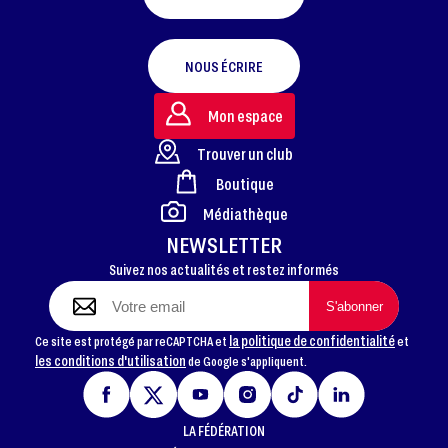
NOUS ÉCRIRE
Mon espace
Trouver un club
Boutique
FOOTER
Médiathèque
NEWSLETTER
Suivez nos actualités et restez informés
la politique de confidentialité
Ce site est protégé par reCAPTCHA et
et
les conditions d'utilisation
de Google s'appliquent.
LA FÉDÉRATION