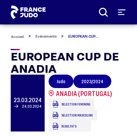
Panneau de gestion des cookies
Événements
EUROPEAN CUP DE ANADIA
Accueil
EUROPEAN
EUROPEAN CUP DE
ANADIA
CUP
Judo
2023/2024
DE
ANADIA (PORTUGAL)
ANADIA
23.03.2024
SELECTION FEMININE
24.03.2024
SELECTION MASCULINE
RESULTATS