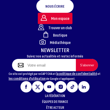
NOUS ÉCRIRE
Mon espace
Trouver un club
Boutique
FOOTER
Médiathèque
NEWSLETTER
Suivez nos actualités et restez informés
la politique de confidentialité
Ce site est protégé par reCAPTCHA et
et
les conditions d'utilisation
de Google s'appliquent.
LA FÉDÉRATION
ÉQUIPES DE FRANCE
ÊTRE ACTEUR