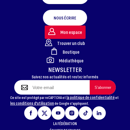
NOUS ÉCRIRE
Mon espace
Trouver un club
Boutique
FOOTER
Médiathèque
NEWSLETTER
Suivez nos actualités et restez informés
la politique de confidentialité
Ce site est protégé par reCAPTCHA et
et
les conditions d'utilisation
de Google s'appliquent.
LA FÉDÉRATION