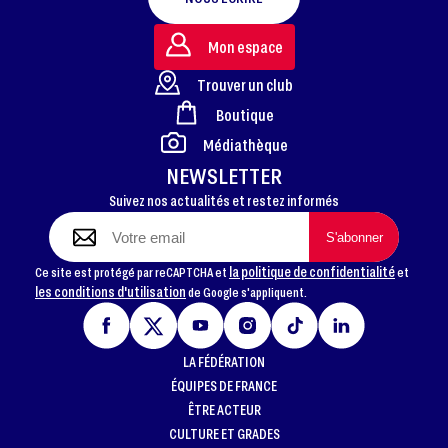
Mon espace
Trouver un club
Boutique
FOOTER
Médiathèque
NEWSLETTER
Suivez nos actualités et restez informés
la politique de confidentialité
Ce site est protégé par reCAPTCHA et
et
les conditions d'utilisation
de Google s'appliquent.
LA FÉDÉRATION
ÉQUIPES DE FRANCE
ÊTRE ACTEUR
CULTURE ET GRADES