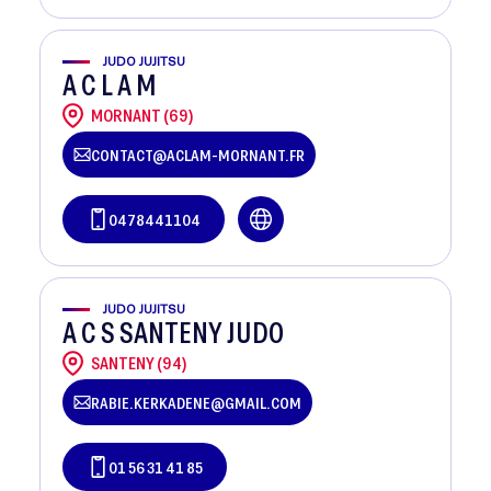
JUDO JUJITSU
A C L A M
MORNANT (69)
CONTACT@ACLAM-MORNANT.FR
0478441104
JUDO JUJITSU
A C S SANTENY JUDO
SANTENY (94)
RABIE.KERKADENE@GMAIL.COM
01 56 31 41 85