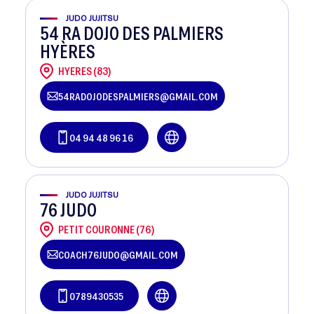
JUDO JUJITSU
54 RA DOJO DES PALMIERS
HYÈRES
HYERES (83)
54RADOJODESPALMIERS@GMAIL.COM
04 94 48 96 16
JUDO JUJITSU
76 JUDO
PETIT COURONNE (76)
COACH76JUDO@GMAIL.COM
0789430535