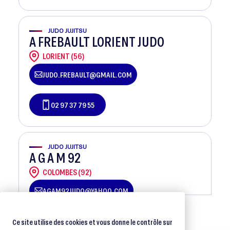
JUDO JUJITSU
A FREBAULT LORIENT JUDO
LORIENT (56)
JUDO.FREBAULT@GMAIL.COM
02 97 37 79 55
JUDO JUJITSU
A G A M 92
COLOMBES (92)
AGAM92JUDO@YAHOO.COM
01 47 60 26 71
Ce site utilise des cookies et vous donne le contrôle sur
1
2
3
4
>
...