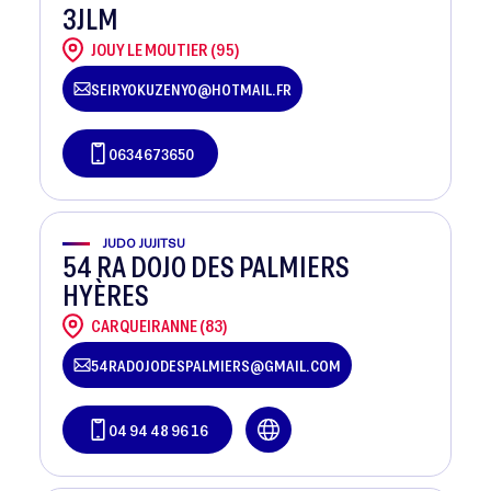
3JLM
JOUY LE MOUTIER (95)
SEIRYOKUZENYO@HOTMAIL.FR
0634673650
JUDO JUJITSU
54 RA DOJO DES PALMIERS
HYÈRES
CARQUEIRANNE (83)
54RADOJODESPALMIERS@GMAIL.COM
04 94 48 96 16