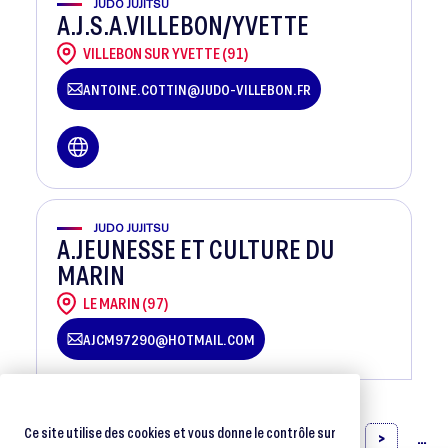
JUDO JUJITSU
A.J.S.A.VILLEBON/YVETTE
VILLEBON SUR YVETTE (91)
ANTOINE.COTTIN@JUDO-VILLEBON.FR
JUDO JUJITSU
A.JEUNESSE ET CULTURE DU
MARIN
LE MARIN (97)
AJCM97290@HOTMAIL.COM
0696756396
Ce site utilise des cookies et vous donne le contrôle sur
...
<
1
2
3
4
5
6
7
>
...