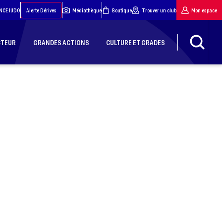
NCE JUDO
Alerte Dérives
Médiathèque
Boutique
Trouver un club
Mon espace
CTEUR
GRANDES ACTIONS
CULTURE ET GRADES