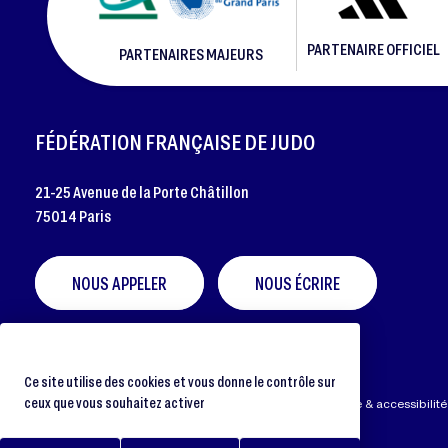
PARTENAIRE OFFICIEL
PARTENAIRES MAJEURS
FOOTER
FÉDÉRATION FRANÇAISE DE JUDO
21-25 Avenue de la Porte Châtillon
75014 Paris
NOUS APPELER
NOUS ÉCRIRE
Ce site utilise des cookies et vous donne le contrôle sur
ceux que vous souhaitez activer
Préférences cookies
Protection des données
Aide & accessibilité