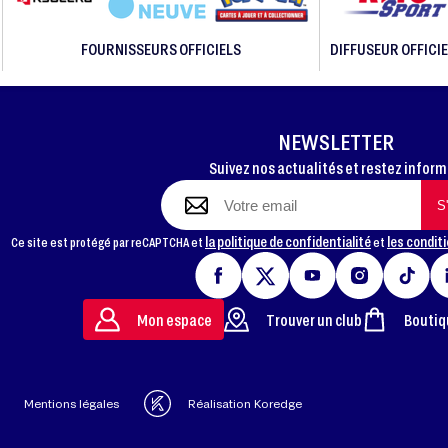
FOURNISSEURS OFFICIELS
DIFFUSEUR OFFICIE
NEWSLETTER
Suivez nos actualités et restez infor
la politique de confidentialité
les conditi
Ce site est protégé par reCAPTCHA et
et
Mon espace
Trouver un club
Boutiq
Mentions légales
Réalisation Koredge