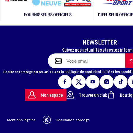
FOURNISSEURS OFFICIELS
DIFFUSEUR OFFICIE
NEWSLETTER
Suivez nos actualités et restez infor
la politique de confidentialité
les conditi
Ce site est protégé par reCAPTCHA et
et
Mon espace
Trouver un club
Boutiq
Mentions légales
Réalisation Koredge