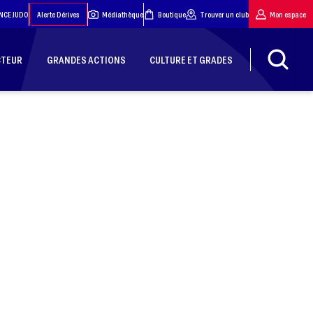
NCE JUDO
Alerte Dérives
Médiathèque
Boutique
Trouver un club
Mon espace
CTEUR
GRANDES ACTIONS
CULTURE ET GRADES