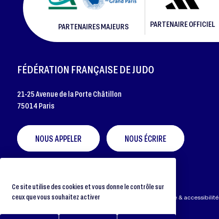
PARTENAIRE OFFICIEL
PARTENAIRES MAJEURS
FOOTER
FÉDÉRATION FRANÇAISE DE JUDO
21-25 Avenue de la Porte Châtillon
75014 Paris
NOUS APPELER
NOUS ÉCRIRE
Ce site utilise des cookies et vous donne le contrôle sur
ceux que vous souhaitez activer
Préférences cookies
Protection des données
Aide & accessibilité