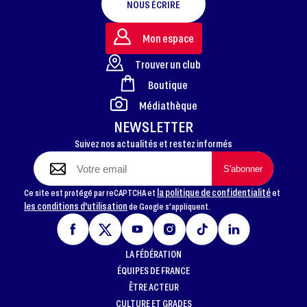
NOUS ÉCRIRE
Mon espace
Trouver un club
Boutique
FOOTER
Médiathèque
NEWSLETTER
Suivez nos actualités et restez informés
la politique de confidentialité
Ce site est protégé par reCAPTCHA et
et
les conditions d'utilisation
de Google s'appliquent.
LA FÉDÉRATION
ÉQUIPES DE FRANCE
ÊTRE ACTEUR
CULTURE ET GRADES