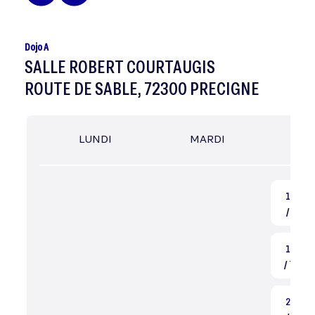
Dojo A
SALLE ROBERT COURTAUGIS
ROUTE DE SABLE, 72300 PRECIGNE
LUNDI
MARDI
MER
17:45
/ Judo 
19:15
/ Taïso
20:15