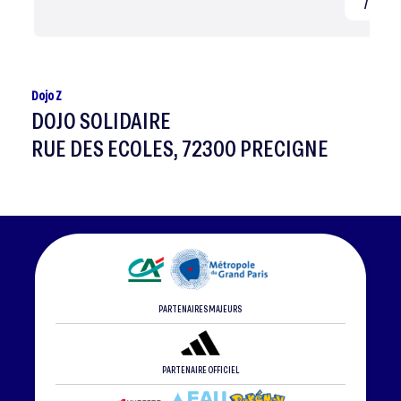
/ Judo 
Dojo Z
DOJO SOLIDAIRE
RUE DES ECOLES, 72300 PRECIGNE
PARTENAIRES MAJEURS
PARTENAIRE OFFICIEL