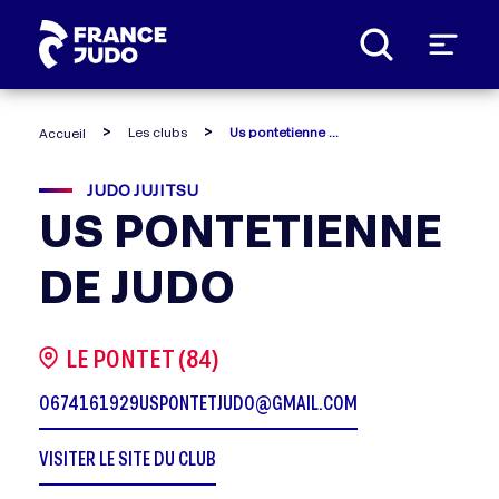
Panneau de gestion des cookies
Les clubs
Us pontetienne de judo
Accueil
JUDO JUJITSU
US PONTETIENNE
DE JUDO
LE PONTET (84)
0674161929
USPONTETJUDO@GMAIL.COM
VISITER LE SITE DU CLUB