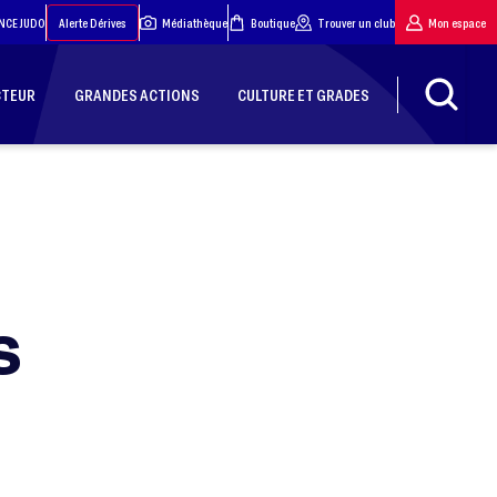
NCE JUDO
Alerte Dérives
Médiathèque
Boutique
Trouver un club
Mon espace
CTEUR
GRANDES ACTIONS
CULTURE ET GRADES
S