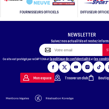
FOURNISSEURS OFFICIELS
DIFFUSEUR OFFICIE
NEWSLETTER
Suivez nos actualités et restez infor
la politique de confidentialité
les conditi
Ce site est protégé par reCAPTCHA et
et
Mon espace
Trouver un club
Boutiq
Mentions légales
Réalisation Koredge