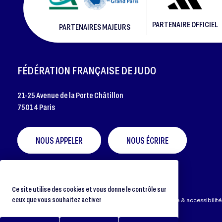
PARTENAIRE OFFICIEL
PARTENAIRES MAJEURS
FOOTER
FÉDÉRATION FRANÇAISE DE JUDO
21-25 Avenue de la Porte Châtillon
75014 Paris
NOUS APPELER
NOUS ÉCRIRE
Ce site utilise des cookies et vous donne le contrôle sur
ceux que vous souhaitez activer
Préférences cookies
Protection des données
Aide & accessibilité