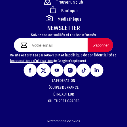
Trouver un club
Boutique
FOOTER
Médiathèque
NEWSLETTER
Suivez nos actualités et restez informés
la politique de confidentialité
Ce site est protégé par reCAPTCHA et
et
les conditions d'utilisation
de Google s'appliquent.
LA FÉDÉRATION
ÉQUIPES DE FRANCE
ÊTRE ACTEUR
CULTURE ET GRADES
Préférences cookies