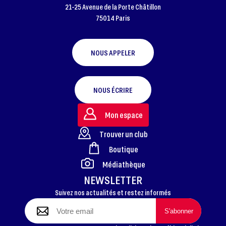
21-25 Avenue de la Porte Châtillon
75014 Paris
NOUS APPELER
NOUS ÉCRIRE
Mon espace
Trouver un club
Boutique
FOOTER
Médiathèque
NEWSLETTER
Suivez nos actualités et restez informés