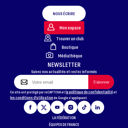
NOUS ÉCRIRE
Mon espace
Trouver un club
Boutique
FOOTER
Médiathèque
NEWSLETTER
Suivez nos actualités et restez informés
la politique de confidentialité
Ce site est protégé par reCAPTCHA et
et
les conditions d'utilisation
de Google s'appliquent.
LA FÉDÉRATION
ÉQUIPES DE FRANCE