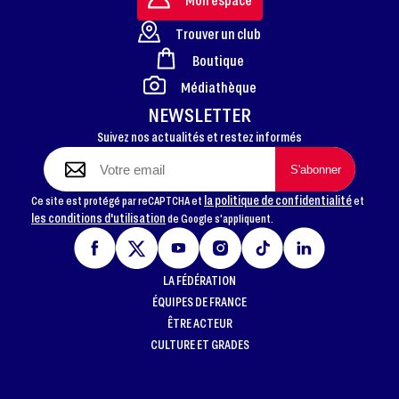
Trouver un club
Boutique
FOOTER
Médiathèque
NEWSLETTER
Suivez nos actualités et restez informés
la politique de confidentialité
Ce site est protégé par reCAPTCHA et
et
les conditions d'utilisation
de Google s'appliquent.
LA FÉDÉRATION
ÉQUIPES DE FRANCE
ÊTRE ACTEUR
CULTURE ET GRADES