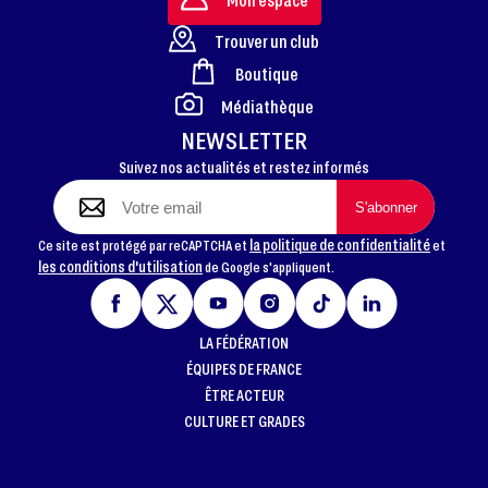
Trouver un club
Boutique
FOOTER
Médiathèque
NEWSLETTER
Suivez nos actualités et restez informés
la politique de confidentialité
Ce site est protégé par reCAPTCHA et
et
les conditions d'utilisation
de Google s'appliquent.
LA FÉDÉRATION
ÉQUIPES DE FRANCE
ÊTRE ACTEUR
CULTURE ET GRADES