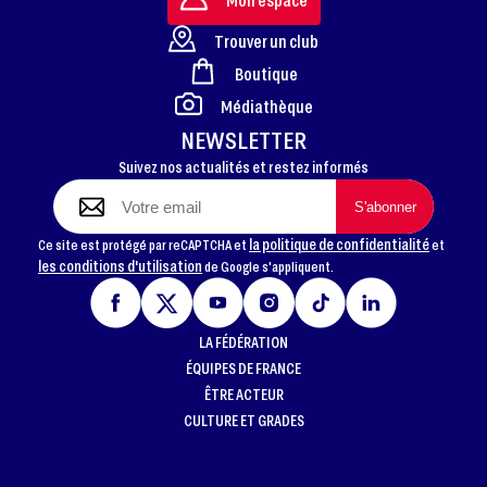
Trouver un club
Boutique
FOOTER
Médiathèque
NEWSLETTER
Suivez nos actualités et restez informés
la politique de confidentialité
Ce site est protégé par reCAPTCHA et
et
les conditions d'utilisation
de Google s'appliquent.
LA FÉDÉRATION
ÉQUIPES DE FRANCE
ÊTRE ACTEUR
CULTURE ET GRADES