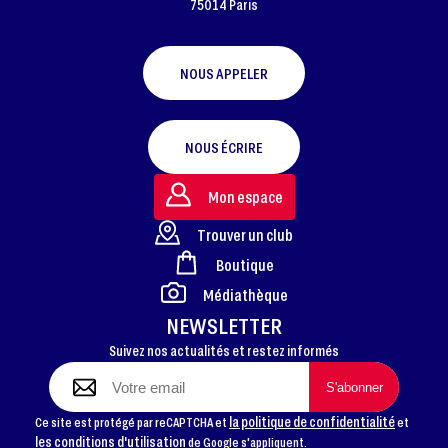
75014 Paris
NOUS APPELER
NOUS ÉCRIRE
Mon espace
Trouver un club
Boutique
FOOTER
Médiathèque
NEWSLETTER
Suivez nos actualités et restez informés
la politique de confidentialité
Ce site est protégé par reCAPTCHA et
et
les conditions d'utilisation
de Google s'appliquent.