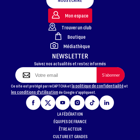
NOUS ÉCRIRE
Mon espace
Trouver un club
Boutique
FOOTER
Médiathèque
NEWSLETTER
Suivez nos actualités et restez informés
la politique de confidentialité
Ce site est protégé par reCAPTCHA et
et
les conditions d'utilisation
de Google s'appliquent.
LA FÉDÉRATION
ÉQUIPES DE FRANCE
ÊTRE ACTEUR
CULTURE ET GRADES