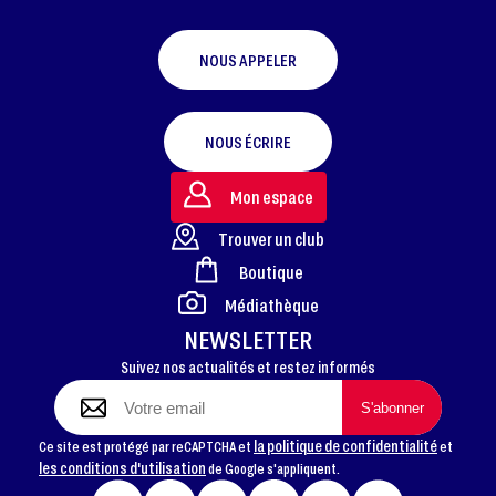
NOUS APPELER
NOUS ÉCRIRE
Mon espace
Trouver un club
Boutique
FOOTER
Médiathèque
NEWSLETTER
Suivez nos actualités et restez informés
la politique de confidentialité
Ce site est protégé par reCAPTCHA et
et
les conditions d'utilisation
de Google s'appliquent.