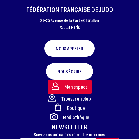
FÉDÉRATION FRANÇAISE DE JUDO
21-25 Avenue de la Porte Châtillon
75014 Paris
NOUS APPELER
NOUS ÉCRIRE
Mon espace
Trouver un club
Boutique
FOOTER
Médiathèque
NEWSLETTER
Suivez nos actualités et restez informés