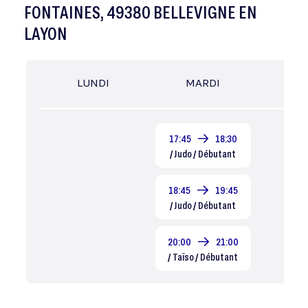
FONTAINES, 49380 BELLEVIGNE EN
LAYON
LUNDI
MARDI
MER
17:45
18:30
/ Judo / Débutant
18:45
19:45
/ Judo / Débutant
20:00
21:00
/ Taïso / Débutant