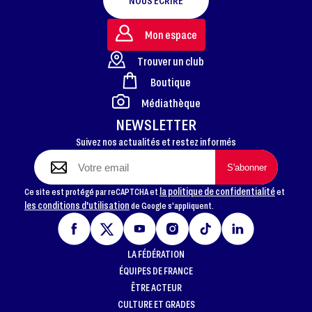
NOUS ÉCRIRE
Mon espace
Trouver un club
Boutique
FOOTER
Médiathèque
NEWSLETTER
Suivez nos actualités et restez informés
la politique de confidentialité
Ce site est protégé par reCAPTCHA et
et
les conditions d'utilisation
de Google s'appliquent.
LA FÉDÉRATION
ÉQUIPES DE FRANCE
ÊTRE ACTEUR
CULTURE ET GRADES