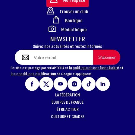
Trouver un club
Boutique
FOOTER
Médiathèque
NEWSLETTER
Suivez nos actualités et restez informés
la politique de confidentialité
Ce site est protégé par reCAPTCHA et
et
les conditions d'utilisation
de Google s'appliquent.
LA FÉDÉRATION
ÉQUIPES DE FRANCE
ÊTRE ACTEUR
CULTURE ET GRADES