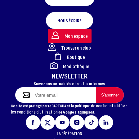
NOUS ÉCRIRE
Mon espace
Trouver un club
Boutique
FOOTER
Médiathèque
NEWSLETTER
Suivez nos actualités et restez informés
la politique de confidentialité
Ce site est protégé par reCAPTCHA et
et
les conditions d'utilisation
de Google s'appliquent.
LA FÉDÉRATION