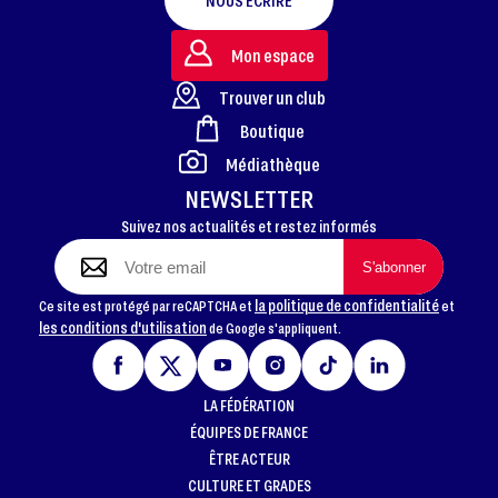
NOUS ÉCRIRE
Mon espace
Trouver un club
Boutique
FOOTER
Médiathèque
NEWSLETTER
Suivez nos actualités et restez informés
la politique de confidentialité
Ce site est protégé par reCAPTCHA et
et
les conditions d'utilisation
de Google s'appliquent.
LA FÉDÉRATION
ÉQUIPES DE FRANCE
ÊTRE ACTEUR
CULTURE ET GRADES