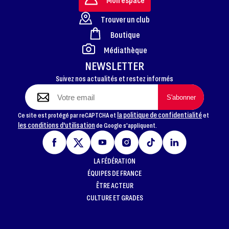
Trouver un club
Boutique
FOOTER
Médiathèque
NEWSLETTER
Suivez nos actualités et restez informés
la politique de confidentialité
Ce site est protégé par reCAPTCHA et
et
les conditions d'utilisation
de Google s'appliquent.
LA FÉDÉRATION
ÉQUIPES DE FRANCE
ÊTRE ACTEUR
CULTURE ET GRADES